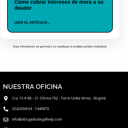
Cómo cobrar intereses de mora a su
deudor
LEER EL ARTÍCULO
→
Esta información es general y no sustituye el análisis jurídico individual.
NUESTRA OFICINA
Cra. 15 # 88 – 21 Oficina 702 - Torre Unika Virrey - Bogotá
3242036534 - 7440679
info@abogadoslegalhelp.com