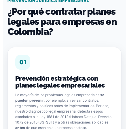
PREVENCIÓN JURÍDICA EMPRESARIAL
¿Por qué contratar planes
legales para empresas en
Colombia?
01
Prevención estratégica con
planes legales empresariales
La mayoría de los problemas legales empresariales
se
pueden prevenir
; por ejemplo, al revisar contratos,
reglamentos y políticas antes de implementarlos. Por eso,
nuestro diagnóstico legal empresarial detecta riesgos
asociados a la Ley 1581 de 2012 (Habeas Data), al Decreto
1072 de 2015 (SG-SST) y a otras obligaciones aplicables
antes
de que escalen a un proceso costoso.