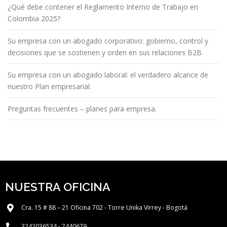
¿Qué debe contener el Reglamento Interno de Trabajo en
Colombia 2025?
Su empresa con un abogado corporativo: gobierno, control y
decisiones que se sostienen y orden en sus relaciones B2B
Su empresa con un abogado laboral: el verdadero alcance de
nuestro Plan empresarial.
Preguntas frecuentes – planes para empresa.
NUESTRA OFICINA
Cra. 15 # 88 – 21 Oficina 702 - Torre Unika Virrey - Bogotá
3242036534 - 7440679