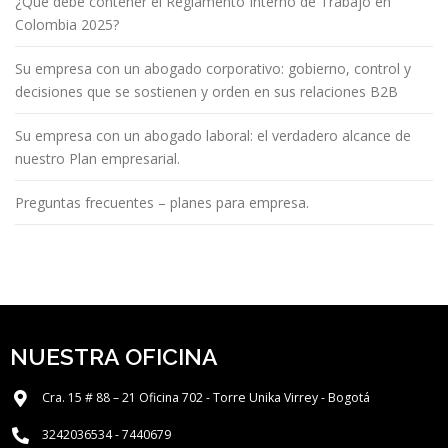
¿Qué debe contener el Reglamento Interno de Trabajo en
Colombia 2025?
Su empresa con un abogado corporativo: gobierno, control y
decisiones que se sostienen y orden en sus relaciones B2B
Su empresa con un abogado laboral: el verdadero alcance de
nuestro Plan empresarial.
Preguntas frecuentes – planes para empresa.
NUESTRA OFICINA
Cra. 15 # 88 – 21 Oficina 702 - Torre Unika Virrey - Bogotá
3242036534 - 7440679