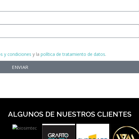
s y condiciones
y la
política de tratamiento de datos
.
ENVIAR
ALGUNOS DE NUESTROS CLIENTES