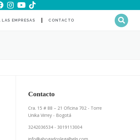
A LAS EMPRESAS
CONTACTO
Contacto
Cra. 15 # 88 – 21 Oficina 702 - Torre
o
Unika Virrey - Bogotá
n
,
3242036534 - 3019113004
o
info@abogadoslegalhelp.com