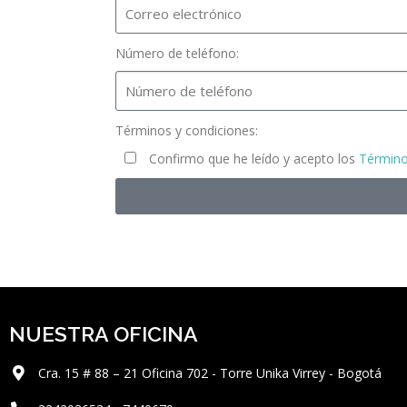
Número de teléfono:
Términos y condiciones:
Confirmo que he leído y acepto los
Término
NUESTRA OFICINA
Cra. 15 # 88 – 21 Oficina 702 - Torre Unika Virrey - Bogotá