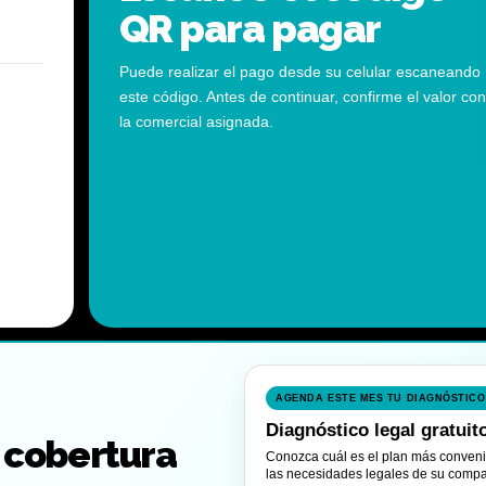
QR para pagar
Puede realizar el pago desde su celular escaneando
este código. Antes de continuar, confirme el valor con
la comercial asignada.
AGENDA ESTE MES TU DIAGNÓSTICO
Diagnóstico legal gratui
 cobertura
Conozca cuál es el plan más convenie
las necesidades legales de su compa