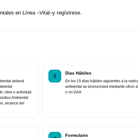
ntales en Línea –Vital–y regístrese.
Dias Hábiles
2
mbiental deberá
En los 15 días hábiles siguientes a la radica
mbiental
ambiental se pronunciará mediante oficio a
o, obra o actividad
o no DAA.
nóstico Ambiental
vo, alcance del
Formulario