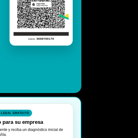
 LEGAL GRATUITO
to para su empresa
nte y reciba un diagnóstico inicial de
ñía.