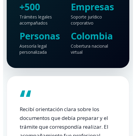
+500
Empresas
Trámites legales
Soporte jurídico
acompañados
corporativo
Personas
Colombia
Asesoría legal
Cobertura nacional
personalizada
virtual
“
Recibí orientación clara sobre los
documentos que debía preparar y el
trámite que correspondía realizar. El
acompañamiento fue profesional,