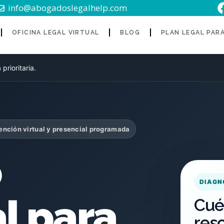
info@abogadoslegalhelp.com
OFICINA LEGAL VIRTUAL
BLOG
PLAN LEGAL PAR
prioritaria.
ención virtual y presencial programada
o
DIAGN
l para
Cué
res