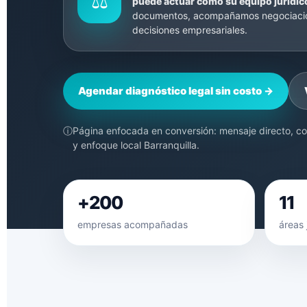
⚖
puede actuar como su equipo jurídic
documentos, acompañamos negociacion
decisiones empresariales.
Agendar diagnóstico legal sin costo →
ⓘ
Página enfocada en conversión: mensaje directo, cont
y enfoque local Barranquilla.
+200
11
empresas acompañadas
áreas 