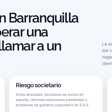
 Barranquilla
perar una
lamar a un
La a
del c
nego
clie
Riesgo societario
Actas atrasadas, decisiones de socios sin
soporte, reformas estatutarias pendientes o
problemas de gobierno corporativo en S.A.S.