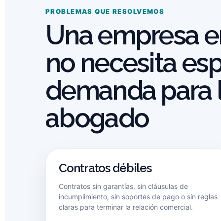
PROBLEMAS QUE RESOLVEMOS
Una empresa en
no necesita es
demanda para l
abogado
Contratos débiles
Contratos sin garantías, sin cláusulas de
incumplimiento, sin soportes de pago o sin reglas
claras para terminar la relación comercial.