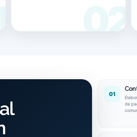
Con
01
Elabor
al
de pa
comun
n