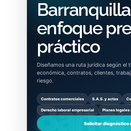
Barranquill
enfoque pre
práctico
Diseñamos una ruta jurídica según el 
económica, contratos, clientes, traba
riesgo.
Contratos comerciales
S.A.S. y actas
Co
Derecho laboral empresarial
Planes legales
Solicitar diagnóstico