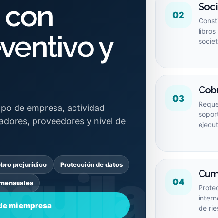
a con
Soc
02
Consti
libros
ventivo y
societ
Cobr
03
Reque
tipo de empresa, actividad
soport
jadores, proveedores y nivel de
ejecut
bro prejurídico
Protección de datos
Cum
04
 mensuales
Protec
inter
 de mi empresa
de rie