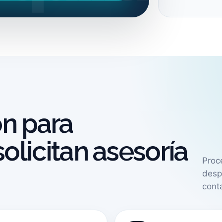
ón para
licitan asesoría
Proc
desp
cont