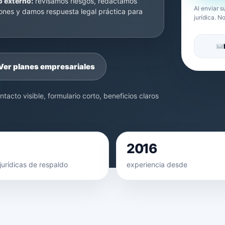
o externo:
revisamos riesgos, redactamos
Al enviar s
es y damos respuesta legal práctica para
jurídica. 
Ver planes empresariales
acto visible, formulario corto, beneficios claros
2016
jurídicas de respaldo
experiencia desde