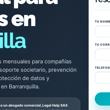
s en
TU NOM
lla
TU CORR
nes mensuales para compañías
TELEFO
soporte societario, prevención
rotección de datos y
en Barranquilla.
ta un abogado comercial, Legal Help SAS